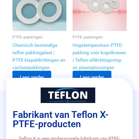
PTFE-pakkingen
PTFE-pakkingen
Chemisch bestendige
Hogetemperatuur-PTFE-
teflon pakkingplaat |
pakking voor kogelkranen
PTFE klepafdichtingen en
| Teflon-afdichtingsring-
cycloonpakkingen
en plaatoplossingen
Lees verder
Lees verder
Fabrikant van Teflon X-
PTFE-producten
Teflon X is een professionele fabrikant van PTFE-