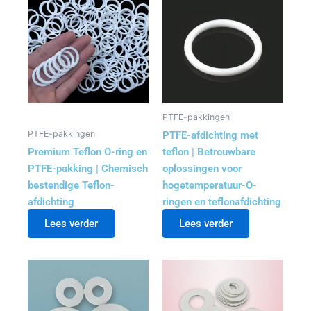
PTFE-pakkingen
PTFE-pakkingen
PTFE-afdichting met
Premium Teflon O-ring en
teflon | Betrouwbare
PTFE-pakking | Chemisch
oplossingen voor
bestendige Teflon-
hogetemperatuur-O-
afdichting
ringen en teflonafdichting
Lees verder
Lees verder