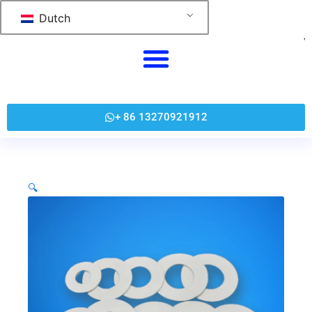
跳
Dutch
至
内
容
+ 86 13270921912
🔍