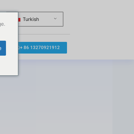
Turkish
ge.
+ 86 13270921912
e