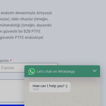
 endüstri deneyimiyle, kimyasal
ular), tıbbi cihazlar (örneğin,
hendisliği (örneğin, dayanıklı
n güvenilir bir B2B PTFE
n güvenilir PTFE endüstriyel
-posta
Let's chat on WhatsApp
How can I help you? :)
19:07