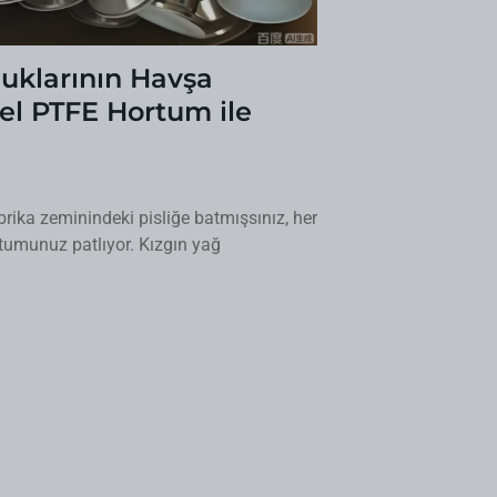
luklarının Havşa
yel PTFE Hortum ile
brika zeminindeki pisliğe batmışsınız, her
rtumunuz patlıyor. Kızgın yağ