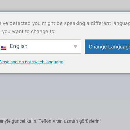
+ 86 13270921912
Allison.Ye@teflonx.com
've detected you might be speaking a different langua
 you want to change to:
akkımızda
Bize Ulaşın
English
Change Languag
Close and do not switch language
leriyle güncel kalın. Teflon X'ten uzman görüşlerini