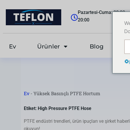
跳
至
Pazartesi-Cuma: 08:00-
内
20:00
We
容
Do
Ev
Ürünler
Blog
H
Ev
-
Yüksek Basınçlı PTFE Hortum
Etiket: High Pressure PTFE Hose
PTFE endüstri trendleri, ürün ipuçları ve şirket haber
okuyun!