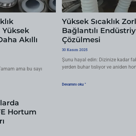
klık
Yüksek Sıcaklık Zor
: Yüksek
Bağlantılı Endüstri
aha Akıllı
Çözülmesi
30 Kasım 2025
Şunu hayal edin: Dizinize kadar fa
yerden buhar tıslıyor ve aniden ho
 "Tamam ama bu sayı
Devamını oku "
larda
FE Hortum
rı