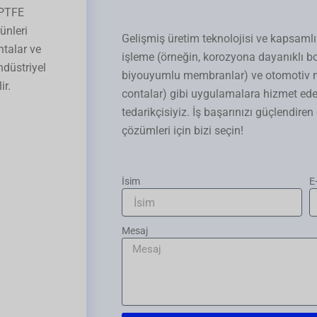
 PTFE
ünleri
Gelişmiş üretim teknolojisi ve kapsamlı
ntalar ve
işleme (örneğin, korozyona dayanıklı bor
ndüstriyel
biyouyumlu membranlar) ve otomotiv mü
ir.
contalar) gibi uygulamalara hizmet ede
tedarikçisiyiz. İş başarınızı güçlendire
çözümleri için bizi seçin!
İsim
E
Mesaj