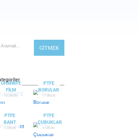
ramak
GİTMEK
tegoriler
UHMWPE
PTFE
FILM
BORULAR
10 ÜRÜN
17 ÜRÜN
PTFE
PTFE
BANT
ÇUBUKLAR
5 ÜRÜN
6 ÜRÜN