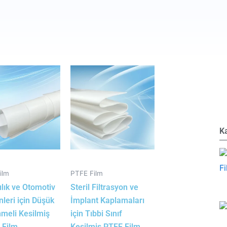
A
Ka
ilm
PTFE Film
lık ve Otomotiv
Steril Filtrasyon ve
nleri için Düşük
İmplant Kaplamaları
meli Kesilmiş
için Tıbbi Sınıf
 Film
Kesilmiş PTFE Film