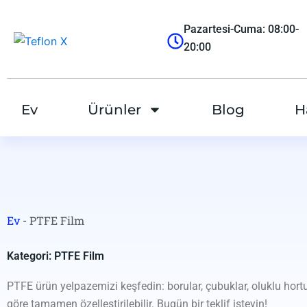
跳
至
Pazartesi-Cuma: 08:00-
内
20:00
容
Ev
Ürünler
Blog
H
Ev
-
PTFE Film
Kategori: PTFE Film
PTFE ürün yelpazemizi keşfedin: borular, çubuklar, oluklu hortum
göre tamamen özelleştirilebilir. Bugün bir teklif isteyin!