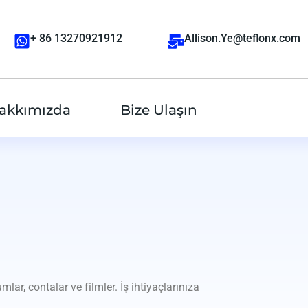
+ 86 13270921912
Allison.Ye@teflonx.com
akkımızda
Bize Ulaşın
lar, contalar ve filmler. İş ihtiyaçlarınıza