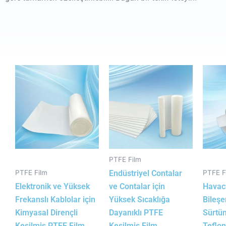
PTFE Film
PTFE Film
PTFE F
Endüstriyel Contalar
Elektronik ve Yüksek
ve Contalar için
Havacı
Frekanslı Kablolar için
Yüksek Sıcaklığa
Bileşe
Kimyasal Dirençli
Dayanıklı PTFE
Sürtün
Kesilmiş PTFE Film
Kesilmiş Film
Teflon