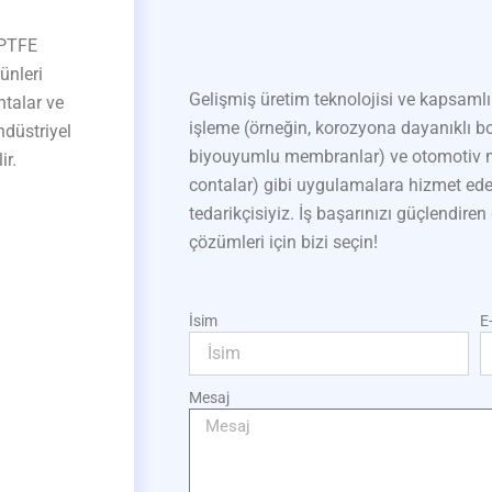
 PTFE
ünleri
Gelişmiş üretim teknolojisi ve kapsamlı
ntalar ve
işleme (örneğin, korozyona dayanıklı bor
ndüstriyel
biyouyumlu membranlar) ve otomotiv mü
ir.
contalar) gibi uygulamalara hizmet ede
tedarikçisiyiz. İş başarınızı güçlendire
çözümleri için bizi seçin!
İsim
E
Mesaj