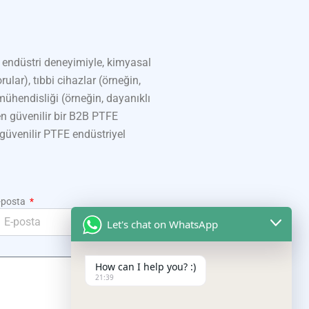
 endüstri deneyimiyle, kimyasal
ular), tıbbi cihazlar (örneğin,
hendisliği (örneğin, dayanıklı
n güvenilir bir B2B PTFE
n güvenilir PTFE endüstriyel
-posta
Let's chat on WhatsApp
How can I help you? :)
21:39