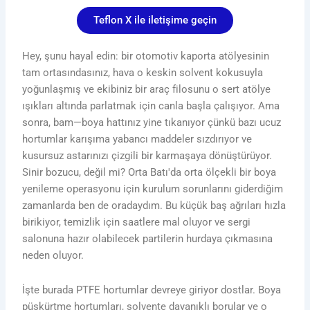
Teflon X ile iletişime geçin
Hey, şunu hayal edin: bir otomotiv kaporta atölyesinin
tam ortasındasınız, hava o keskin solvent kokusuyla
yoğunlaşmış ve ekibiniz bir araç filosunu o sert atölye
ışıkları altında parlatmak için canla başla çalışıyor. Ama
sonra, bam—boya hattınız yine tıkanıyor çünkü bazı ucuz
hortumlar karışıma yabancı maddeler sızdırıyor ve
kusursuz astarınızı çizgili bir karmaşaya dönüştürüyor.
Sinir bozucu, değil mi? Orta Batı'da orta ölçekli bir boya
yenileme operasyonu için kurulum sorunlarını giderdiğim
zamanlarda ben de oradaydım. Bu küçük baş ağrıları hızla
birikiyor, temizlik için saatlere mal oluyor ve sergi
salonuna hazır olabilecek partilerin hurdaya çıkmasına
neden oluyor.
İşte burada PTFE hortumlar devreye giriyor dostlar. Boya
püskürtme hortumları, solvente dayanıklı borular ve o