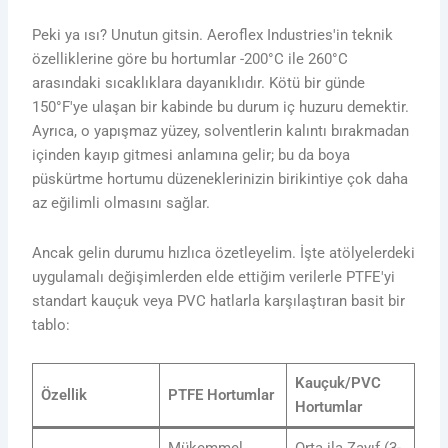
Peki ya ısı? Unutun gitsin. Aeroflex Industries'in teknik
özelliklerine göre bu hortumlar -200°C ile 260°C
arasındaki sıcaklıklara dayanıklıdır. Kötü bir günde
150°F'ye ulaşan bir kabinde bu durum iç huzuru demektir.
Ayrıca, o yapışmaz yüzey, solventlerin kalıntı bırakmadan
içinden kayıp gitmesi anlamına gelir; bu da boya
püskürtme hortumu düzeneklerinizin birikintiye çok daha
az eğilimli olmasını sağlar.
Ancak gelin durumu hızlıca özetleyelim. İşte atölyelerdeki
uygulamalı değişimlerden elde ettiğim verilerle PTFE'yi
standart kauçuk veya PVC hatlarla karşılaştıran basit bir
tablo:
Kauçuk/PVC
Özellik
PTFE Hortumlar
Hortumlar
Mükemmel
Orta ila Zayıf (3-