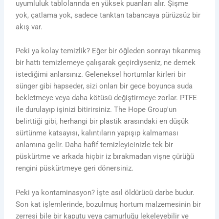
uyumluluk tablolarında en yüksek puanları alır. Şişme
yok, çatlama yok, sadece tanktan tabancaya pürüzsüz bir
akış var.
Peki ya kolay temizlik? Eğer bir öğleden sonrayı tıkanmış
bir hattı temizlemeye çalışarak geçirdiyseniz, ne demek
istediğimi anlarsınız. Geleneksel hortumlar kirleri bir
sünger gibi hapseder, sizi onları bir gece boyunca suda
bekletmeye veya daha kötüsü değiştirmeye zorlar. PTFE
ile durulayıp işinizi bitirirsiniz. The Hope Group'un
belirttiği gibi, herhangi bir plastik arasındaki en düşük
sürtünme katsayısı, kalıntıların yapışıp kalmaması
anlamına gelir. Daha hafif temizleyicinizle tek bir
püskürtme ve arkada hiçbir iz bırakmadan vişne çürüğü
rengini püskürtmeye geri dönersiniz.
Peki ya kontaminasyon? İşte asıl öldürücü darbe budur.
Son kat işlemlerinde, bozulmuş hortum malzemesinin bir
zerresi bile bir kaputu veya çamurluğu lekeleyebilir ve