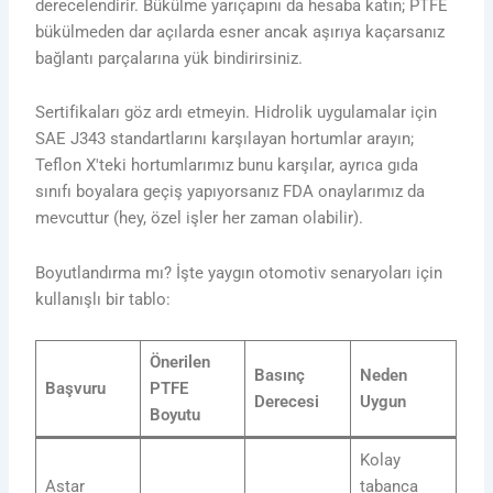
derecelendirir. Bükülme yarıçapını da hesaba katın; PTFE
bükülmeden dar açılarda esner ancak aşırıya kaçarsanız
bağlantı parçalarına yük bindirirsiniz.
Sertifikaları göz ardı etmeyin. Hidrolik uygulamalar için
SAE J343 standartlarını karşılayan hortumlar arayın;
Teflon X'teki hortumlarımız bunu karşılar, ayrıca gıda
sınıfı boyalara geçiş yapıyorsanız FDA onaylarımız da
mevcuttur (hey, özel işler her zaman olabilir).
Boyutlandırma mı? İşte yaygın otomotiv senaryoları için
kullanışlı bir tablo:
Önerilen
Basınç
Neden
Başvuru
PTFE
Derecesi
Uygun
Boyutu
Kolay
Astar
tabanca