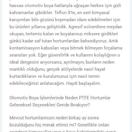
hassas otomotiv boya hatlarıyla uğraşan herkes için gizli
kahramanlar gibidirler. Teflon X'te, en sert kimyasal
karışımları bile gözünü kırpmadan idare edebilmeleri için
bu ürünleri yıllarca geliştirdik. Agresif solventlere meydan
okuyan, tertemiz kalan ve boyalarınızı miksere girdikleri
günkü kadar saf tutan hortumlardan bahsediyoruz. Artık
kontaminasyon kabusları veya bitmek bilmeyen fırçalama
seansları yok. Eğer güvenilirlik ve kullanım kolaylığının o
ideal dengesini arıyorsanız, ayrılmayın; bunların neden
mantıklı olduğunu, gerçek atölyelerde nasıl hayat
kurtardıklarını ve kurulumunuz için nasıl temin
edebileceğinizi anlatacağım. Haydi başlayalım.
Otomotiv Boya İşlemlerinde Neden PTFE Hortumlar
Geleneksel Seçenekleri Geride Bırakıyor?
Mevcut hortumlarınızın neden birkaç ay sonra
bozulduğunu hiç merak ettiniz mi? Genellikle onları