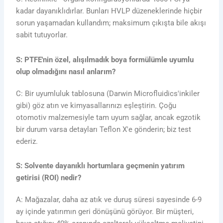
kadar dayanıklıdırlar. Bunları HVLP düzeneklerinde hiçbir
sorun yaşamadan kullandım; maksimum çıkışta bile akışı
sabit tutuyorlar.
S: PTFE'nin özel, alışılmadık boya formülümle uyumlu
olup olmadığını nasıl anlarım?
C: Bir uyumluluk tablosuna (Darwin Microfluidics'inkiler
gibi) göz atın ve kimyasallarınızı eşleştirin. Çoğu
otomotiv malzemesiyle tam uyum sağlar, ancak egzotik
bir durum varsa detayları Teflon X'e gönderin; biz test
ederiz.
S: Solvente dayanıklı hortumlara geçmenin yatırım
getirisi (ROI) nedir?
A: Mağazalar, daha az atık ve duruş süresi sayesinde 6-9
ay içinde yatırımın geri dönüşünü görüyor. Bir müşteri,