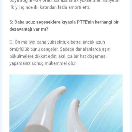
boya atığını 40% oranında azaltarak yükseltme maliyetini
ilk yıl içinde iki katından fazla amorti etti.
S: Daha ucuz seçeneklere kıyasla PTFE'nin herhangi bir
dezavantajı var mı?
C: Ön maliyet daha yüksektir, elbette, ancak uzun
ömürlülük bunu dengeler. Sadece dar alanlarda aşırı
bükülmelere dikkat edin; akıllıca bir hat döşemesi
yaparsanız sonuç mükemmel olur.