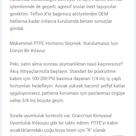
işlemlerinde de geçerli; agresif sıvılar inert taşıyıcılar
gerektirir. Teflon X'te bağımsız atölyelerden OEM
hatlarına kadar onlarca kurulumda benzer sonuçlar
gördük.
Mükemmel PTFE Hortumu Seçmek: Kurulumunuz İçin
Dürüst Bir Kılavuz
Peki, satın alma sonrası pişmanlıktan nasıl kaçınırsınız?
Akış ihtiyaçlarınızla başlayın. Standart bir püskürtme
kabini için 100-200 PSI basınca dayanan 1/4 inç iç çaplı
hortumları hedefleyin. Ancak yüksek hacimli şeffaf katlar
uyguluyorsanız, patlama koruması için paslanmaz örgüye
sahip 3/8 inç boyuta geçin.
Sırada uyumluluk kontrolü var; Graco’nun Kimyasal
Uyumluluk Kılavuzu gibi bir tablo edinin. PTFE'yi kabin
sıcaklıklarındaki çoğu boya tineri için “A” olarak