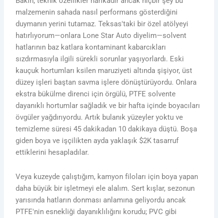
Bakın, teknik özellikler harikadır ancak hiçbir şey bu
malzemenin sahada nasıl performans gösterdiğini
duymanın yerini tutamaz. Teksas'taki bir özel atölyeyi
hatırlıyorum—onlara Lone Star Auto diyelim—solvent
hatlarının baz katlara kontaminant kabarcıkları
sızdırmasıyla ilgili sürekli sorunlar yaşıyorlardı. Eski
kauçuk hortumları ksilen maruziyeti altında şişiyor, üst
düzey işleri baştan savma işlere dönüştürüyordu. Onlara
ekstra bükülme direnci için örgülü, PTFE solvente
dayanıklı hortumlar sağladık ve bir hafta içinde boyacıları
övgüler yağdırıyordu. Artık bulanık yüzeyler yoktu ve
temizleme süresi 45 dakikadan 10 dakikaya düştü. Boşa
giden boya ve işçilikten ayda yaklaşık $2K tasarruf
ettiklerini hesapladılar.
Veya kuzeyde çalıştığım, kamyon filoları için boya yapan
daha büyük bir işletmeyi ele alalım. Sert kışlar, sezonun
yarısında hatların donması anlamına geliyordu ancak
PTFE'nin esnekliği dayanıklılığını korudu; PVC gibi