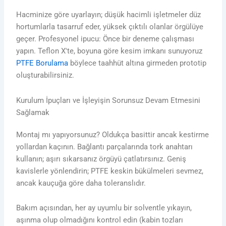
Hacminize göre uyarlayın; düşük hacimli işletmeler düz
hortumlarla tasarruf eder, yüksek çıktılı olanlar örgülüye
geçer. Profesyonel ipucu: Önce bir deneme çalışması
yapın. Teflon X'te, boyuna göre kesim imkanı sunuyoruz
PTFE Borulama
böylece taahhüt altına girmeden prototip
oluşturabilirsiniz.
Kurulum İpuçları ve İşleyişin Sorunsuz Devam Etmesini
Sağlamak
Montaj mı yapıyorsunuz? Oldukça basittir ancak kestirme
yollardan kaçının. Bağlantı parçalarında tork anahtarı
kullanın; aşırı sıkarsanız örgüyü çatlatırsınız. Geniş
kavislerle yönlendirin; PTFE keskin bükülmeleri sevmez,
ancak kauçuğa göre daha toleranslıdır.
Bakım açısından, her ay uyumlu bir solventle yıkayın,
aşınma olup olmadığını kontrol edin (kabin tozları