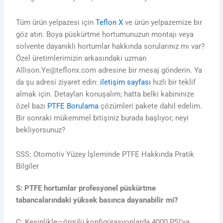
Tüm ürün yelpazesi için
Teflon X
ve ürün yelpazemize bir
göz atın. Boya püskürtme hortumunuzun montajı veya
solvente dayanıklı hortumlar hakkında sorularınız mı var?
Özel üretimlerimizin arkasındaki uzman
Allison.Ye@teflonx.com adresine bir mesaj gönderin. Ya
da şu adresi ziyaret edin:
iletişim sayfası
hızlı bir teklif
almak için. Detayları konuşalım; hatta belki kabininize
özel bazı
PTFE Borulama
çözümleri pakete dahil edelim.
Bir sonraki mükemmel bitişiniz burada başlıyor; neyi
bekliyorsunuz?
SSS: Otomotiv Yüzey İşleminde PTFE Hakkında Pratik
Bilgiler
S: PTFE hortumlar profesyonel püskürtme
tabancalarındaki yüksek basınca dayanabilir mi?
C: Kesinlikle—örgülü konfigürasyonlarda 4000 PSI'ya