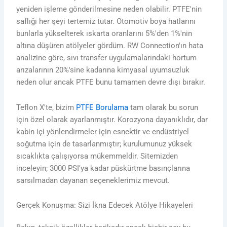
yeniden işleme gönderilmesine neden olabilir. PTFE'nin
saflığı her şeyi tertemiz tutar. Otomotiv boya hatlarını
bunlarla yükselterek ıskarta oranlarını 5%'den 1%'nin
altına düşüren atölyeler gördüm. RW Connection'ın hata
analizine göre, sıvı transfer uygulamalarındaki hortum
arızalarının 20%'sine kadarına kimyasal uyumsuzluk
neden olur ancak PTFE bunu tamamen devre dışı bırakır.
Teflon X'te, bizim
PTFE Borulama
tam olarak bu sorun
için özel olarak ayarlanmıştır. Korozyona dayanıklıdır, dar
kabin içi yönlendirmeler için esnektir ve endüstriyel
soğutma için de tasarlanmıştır; kurulumunuz yüksek
sıcaklıkta çalışıyorsa mükemmeldir. Sitemizden
inceleyin; 3000 PSI'ya kadar püskürtme basınçlarına
sarsılmadan dayanan seçeneklerimiz mevcut.
Gerçek Konuşma: Sizi İkna Edecek Atölye Hikayeleri