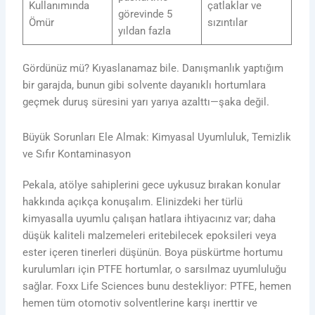
Kullanımında
çatlaklar ve
görevinde 5
Ömür
sızıntılar
yıldan fazla
Gördünüz mü? Kıyaslanamaz bile. Danışmanlık yaptığım
bir garajda, bunun gibi solvente dayanıklı hortumlara
geçmek duruş süresini yarı yarıya azalttı—şaka değil.
Büyük Sorunları Ele Almak: Kimyasal Uyumluluk, Temizlik
ve Sıfır Kontaminasyon
Pekala, atölye sahiplerini gece uykusuz bırakan konular
hakkında açıkça konuşalım. Elinizdeki her türlü
kimyasalla uyumlu çalışan hatlara ihtiyacınız var; daha
düşük kaliteli malzemeleri eritebilecek epoksileri veya
ester içeren tinerleri düşünün. Boya püskürtme hortumu
kurulumları için PTFE hortumlar, o sarsılmaz uyumluluğu
sağlar. Foxx Life Sciences bunu destekliyor: PTFE, hemen
hemen tüm otomotiv solventlerine karşı inerttir ve