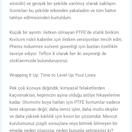
sinsidir) ve gevşek bir şekilde sarılmış olarak saklayın.
Sızıntıları bu şekilde erkenden yakaladım ve tüm hattın
tahliye edilmesinden kurtuldum.
Küçük bir ayrıntı: iletken olmayan PTFE'de statik birikim.
Kıvılcım riskli kabinler için iletken versiyonları tercih edin;
Phenix Industries solvent güvenliği için bunları özellikle
tavsiye ediyor. Teflon X olarak her iki seçeneği de
stoklarımızda bulunduruyoruz.
Wrapping It Up: Time to Level Up Your Lines
Pek çok konuya değindik; kimyasal felaketlerden
kaçınmaktan, hepimizin aşina olduğu atölye hikayelerine
kadar. Otomotiv boya hatları için PTFE hortumlar sadece
birer ekipman değil; daha temiz işler, daha mutlu ekipler
ve daha yüksek kârlılık için kesin bir çözümdür. Mevcut
kurulumunuz çizgili sonuçlara veya bitmek bilmeyen bir
emeğe neden oluyorsa, neden bununla yetinesiniz ki?