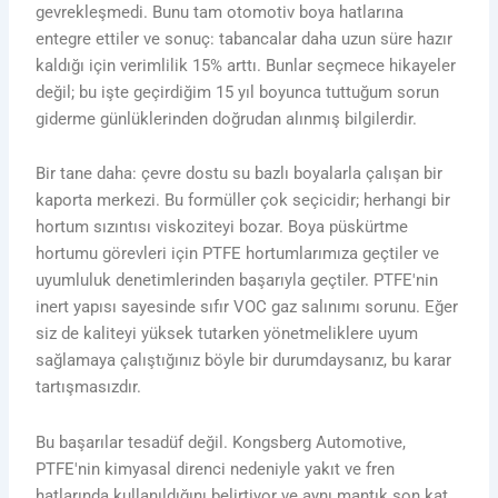
gevrekleşmedi. Bunu tam otomotiv boya hatlarına
entegre ettiler ve sonuç: tabancalar daha uzun süre hazır
kaldığı için verimlilik 15% arttı. Bunlar seçmece hikayeler
değil; bu işte geçirdiğim 15 yıl boyunca tuttuğum sorun
giderme günlüklerinden doğrudan alınmış bilgilerdir.
Bir tane daha: çevre dostu su bazlı boyalarla çalışan bir
kaporta merkezi. Bu formüller çok seçicidir; herhangi bir
hortum sızıntısı viskoziteyi bozar. Boya püskürtme
hortumu görevleri için PTFE hortumlarımıza geçtiler ve
uyumluluk denetimlerinden başarıyla geçtiler. PTFE'nin
inert yapısı sayesinde sıfır VOC gaz salınımı sorunu. Eğer
siz de kaliteyi yüksek tutarken yönetmeliklere uyum
sağlamaya çalıştığınız böyle bir durumdaysanız, bu karar
tartışmasızdır.
Bu başarılar tesadüf değil. Kongsberg Automotive,
PTFE'nin kimyasal direnci nedeniyle yakıt ve fren
hatlarında kullanıldığını belirtiyor ve aynı mantık son kat