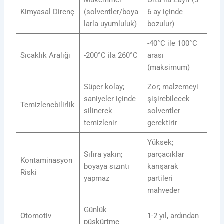
Kimyasal Direnç
(solventler/boya
6 ay içinde
larla uyumluluk)
bozulur)
-40°C ile 100°C
Sıcaklık Aralığı
-200°C ila 260°C
arası
(maksimum)
Süper kolay;
Zor; malzemeyi
saniyeler içinde
şişirebilecek
Temizlenebilirlik
silinerek
solventler
temizlenir
gerektirir
Yüksek;
Sıfıra yakın;
parçacıklar
Kontaminasyon
boyaya sızıntı
karışarak
Riski
yapmaz
partileri
mahveder
Günlük
Otomotiv
1-2 yıl, ardından
püskürtme