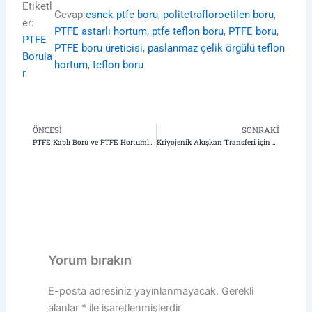
Etiketl
Cevap:
esnek ptfe boru
, 
politetrafloroetilen boru
, 
er:
PTFE astarlı hortum
, 
ptfe teflon boru
, 
PTFE boru
, 
PTFE
PTFE boru üreticisi
, 
paslanmaz çelik örgülü teflon
Borula
hortum
, 
teflon boru
r
ÖNCESI
SONRAKI
Önceki
So
PTFE Kaplı Boru ve PTFE Hortumlar için Mühendis Rehberi: Proses Borulamasında Esnek ve Rijit
Kriyojenik Akışkan Transferi için PTFE Hortumlar: Dondurucu Soğukta Esnek Kalmak
Yorum bırakın
E-posta adresiniz yayınlanmayacak.
Gerekli
alanlar
*
ile işaretlenmişlerdir