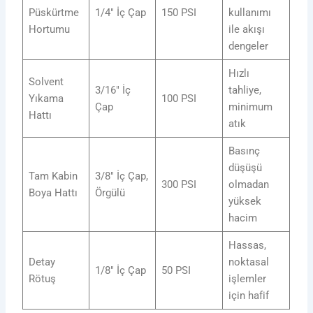
Püskürtme
1/4″ İç Çap
150 PSI
kullanımı
Hortumu
ile akışı
dengeler
Hızlı
Solvent
3/16″ İç
tahliye,
Yıkama
100 PSI
Çap
minimum
Hattı
atık
Basınç
düşüşü
Tam Kabin
3/8″ İç Çap,
300 PSI
olmadan
Boya Hattı
Örgülü
yüksek
hacim
Hassas,
Detay
noktasal
1/8″ İç Çap
50 PSI
Rötuş
işlemler
için hafif