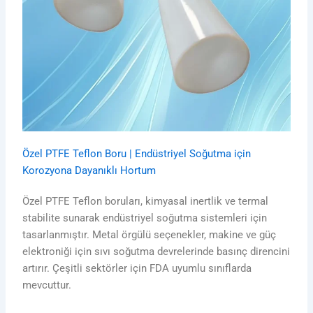
Özel PTFE Teflon Boru | Endüstriyel Soğutma için
Korozyona Dayanıklı Hortum
Özel PTFE Teflon boruları, kimyasal inertlik ve termal
stabilite sunarak endüstriyel soğutma sistemleri için
tasarlanmıştır. Metal örgülü seçenekler, makine ve güç
elektroniği için sıvı soğutma devrelerinde basınç direncini
artırır. Çeşitli sektörler için FDA uyumlu sınıflarda
mevcuttur.