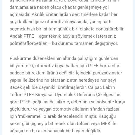
aşındıran kimyasallar veya o boya kabinlerindeki ısının
damlamalara neden olacak kadar genleşmeye yol
açmasıdır. Akrilik üretanlardan sert tinerlere kadar her
şeyi kullandığınız otomotiv dünyasında, yanlış hattı
seçmek hızlı bir işi tam günlük bir felakete dönüştürebilir.
Ancak PTFE —eğer teknik adıyla söylemek isterseniz
politetrafloroetilen— bu durumu tamamen değiştiriyor.
Püskürtme düzeneklerinin altında çalıştığım günlerden
biliyorum ki, otomotiv boya hatları için PTFE hortumlar
sadece bir reklam ürünü değildir. İçindeki pürüzsüz astar
yapısı ile üzerine ne atarsanız atın neredeyse her şeyi
itecek şekilde dayanıklı üretilmişlerdir. Calpac Lab'ın
Teflon PTFE Kimyasal Uyumluluk Referans Çizelgesi'ne
göre PTFE; çoğu aside, alkole, deterjana ve solvente karşı
güçlü durur ve yaygın otomotiv cilalarının 'ından fazlası
için 'mükemmel' olarak derecelendirilmiştir. Kauçuğu
şeker gibi çiğneyip bitirecek olan toluen veya MEK ile
uğraşırken bu azımsanacak bir başarı değildir.