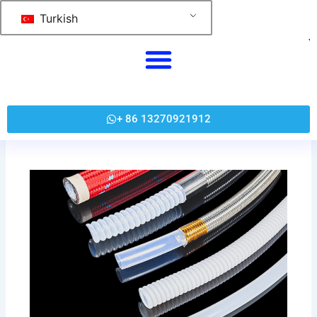
跳
Turkish
至
内
容
+ 86 13270921912