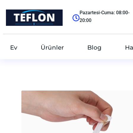
跳
至
Pazartesi-Cuma: 08:00-
内
20:00
容
Ev
Ürünler
Blog
Ha