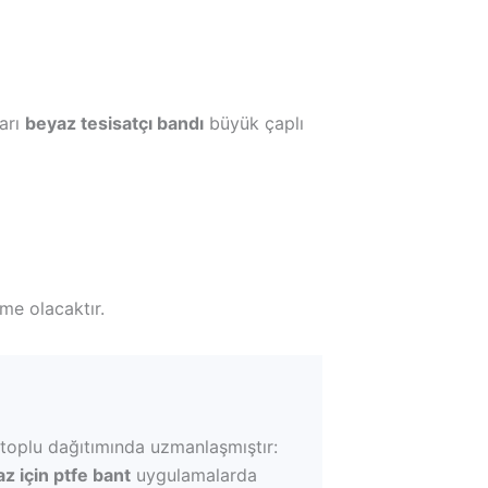
ları
beyaz tesisatçı bandı
büyük çaplı
me olacaktır.
in toplu dağıtımında uzmanlaşmıştır:
az için ptfe bant
uygulamalarda