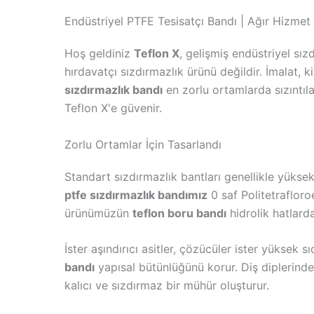
Endüstriyel PTFE Tesisatçı Bandı | Ağır Hizmet T
Hoş geldiniz
Teflon X
, gelişmiş endüstriyel sı
hırdavatçı sızdırmazlık ürünü değildir. İmalat, k
sızdırmazlık bandı
en zorlu ortamlarda sızıntıl
Teflon X'e güvenir.
Zorlu Ortamlar İçin Tasarlandı
Standart sızdırmazlık bantları genellikle yükse
ptfe sızdırmazlık bandımız
0 saf Politetrafloro
ürünümüzün
teflon boru bandı
hidrolik hatlard
İster aşındırıcı asitler, çözücüler ister yüksek 
bandı
yapısal bütünlüğünü korur. Diş diplerindek
kalıcı ve sızdırmaz bir mühür oluşturur.