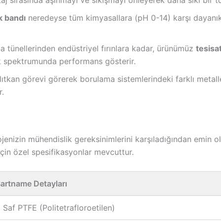
k bandı
neredeyse tüm kimyasallara (pH 0-14) karşı dayanık
 tünellerinden endüstriyel fırınlara kadar, ürünümüz
tesisat
ık spektrumunda performans gösterir.
alıtkan görevi görerek borulama sistemlerindeki farklı metal
.
jenizin mühendislik gereksinimlerini karşıladığından emin o
 için özel spesifikasyonlar mevcuttur.
artname Detayları
 Saf PTFE (Politetrafloroetilen)