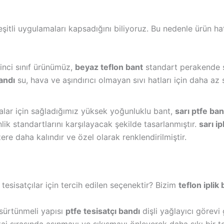
eşitli uygulamaları kapsadığını biliyoruz. Bu nedenle ürün h
inci sınıf ürünümüz,
beyaz teflon bant
standart perakende 
andı
su, hava ve aşındırıcı olmayan sıvı hatları için daha az
ar için sağladığımız yüksek yoğunluklu bant,
sarı ptfe ban
lik standartlarını karşılayacak şekilde tasarlanmıştır.
sarı i
ere daha kalındır ve özel olarak renklendirilmiştir.
 tesisatçılar için tercih edilen seçenektir? Bizim
teflon iplik
ürtünmeli yapısı
ptfe tesisatçı bandı
dişli yağlayıcı görevi
j sırasında aşınmayı ve sıkışmayı önleyerek daha sıkı bir t