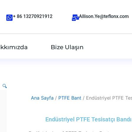
+ 86 13270921912
Allison.Ye@teflonx.com
kkımızda
Bize Ulaşın
🔍
Ana Sayfa
/
PTFE Bant
/ Endüstriyel PTFE Tesi
Endüstriyel PTFE Tesisatçı Bandı 