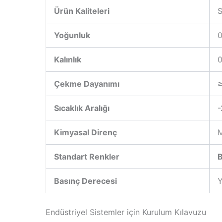
Ürün Kaliteleri
S
Yoğunluk
0
Kalınlık
0
Çekme Dayanımı
≥
Sıcaklık Aralığı
-
Kimyasal Direnç
M
Standart Renkler
Basınç Derecesi
Y
Endüstriyel Sistemler için Kurulum Kılavuzu