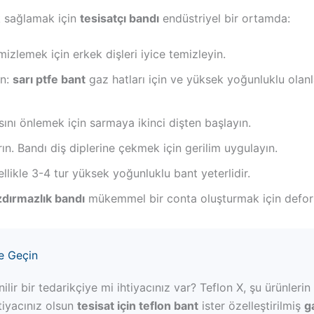
k sağlamak için
tesisatçı bandı
endüstriyel bir ortamda:
izlemek için erkek dişleri iyice temizleyin.
ın:
sarı ptfe bant
gaz hatları için ve yüksek yoğunluklu olan
sını önlemek için sarmaya ikinci dişten başlayın.
ın. Bandı diş diplerine çekmek için gerilim uygulayın.
ellikle 3-4 tur yüksek yoğunluklu bant yeterlidir.
zdırmazlık bandı
mükemmel bir conta oluşturmak için defor
me Geçin
nilir bir tedarikçiye mi ihtiyacınız var? Teflon X, şu ürünler
htiyacınız olsun
tesisat için teflon bant
ister özelleştirilmiş
g