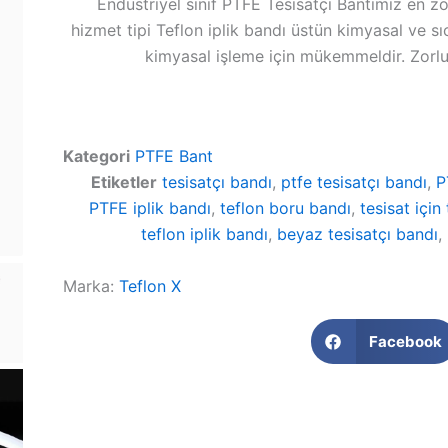
Endüstriyel sınıf PTFE Tesisatçı Bantımız en zo
hizmet tipi Teflon iplik bandı üstün kimyasal ve sı
kimyasal işleme için mükemmeldir. Zorl
Kategori
PTFE Bant
Etiketler
tesisatçı bandı
,
ptfe tesisatçı bandı
,
P
PTFE iplik bandı
,
teflon boru bandı
,
tesisat için
teflon iplik bandı
,
beyaz tesisatçı bandı
,
Marka:
Teflon X
Facebook