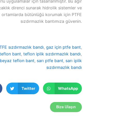
rlu uygulamalar için tasarlanmıştır. Bu ağır
caklık direnci sunarak hidrolik sistemler ve
u ortamlarda bütünlüğü korumak için PTFE
sızdırmazlık bantımıza güvenin.
TFE sızdırmazlık bandı
,
gaz için ptfe bant
,
 teflon bant
,
teflon iplik sızdırmazlık bandı
,
beyaz teflon bant
,
sarı ptfe bant
,
sarı iplik
sızdırmazlık bandı
Twitter
WhatsApp
Bize Ulaşın