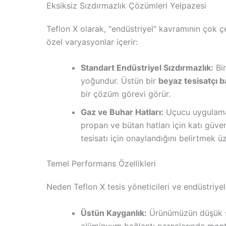
Eksiksiz Sızdırmazlık Çözümleri Yelpazesi
Teflon X olarak, "endüstriyel" kavramının çok ç
özel varyasyonlar içerir:
Standart Endüstriyel Sızdırmazlık:
Bir
yoğundur. Üstün bir
beyaz tesisatçı b
bir çözüm görevi görür.
Gaz ve Buhar Hatları:
Uçucu uygulamal
propan ve bütan hatları için katı güven
tesisatı için onaylandığını belirtmek üz
Temel Performans Özellikleri
Neden Teflon X tesis yöneticileri ve endüstriyel
Üstün Kayganlık:
Ürünümüzün düşük s
alüminyum bağlantı parçalarında monta