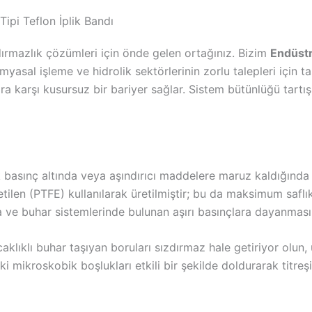
ipi Teflon İplik Bandı
zdırmazlık çözümleri için önde gelen ortağınız. Bizim
Endüstr
imyasal işleme ve hidrolik sektörlerinin zorlu talepleri için 
ara karşı kusursuz bir bariyer sağlar. Sistem bütünlüğü tart
k basınç altında veya aşındırıcı maddelere maruz kaldığında 
etilen (PTFE) kullanılarak üretilmiştir; bu da maksimum saflı
a ve buhar sistemlerinde bulunan aşırı basınçlara dayanmasın
sıcaklıklı buhar taşıyan boruları sızdırmaz hale getiriyor olu
i mikroskobik boşlukları etkili bir şekilde doldurarak titre