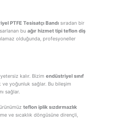
iyel PTFE Tesisatçı Bandı
sıradan bir
tasarlanan bu
ağır hizmet tipi teflon diş
ışılamaz olduğunda, profesyoneller
yetersiz kalır. Bizim
endüstriyel sınıf
k ve yoğunluk sağlar. Bu bileşim
ı sağlar.
n, ürünümüz
teflon iplik sızdırmazlık
şime ve sıcaklık döngüsüne dirençli,