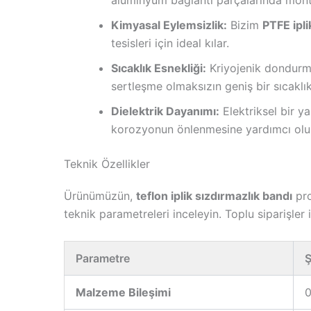
Kimyasal Eylemsizlik:
Bizim
PTFE ipli
tesisleri için ideal kılar.
Sıcaklık Esnekliği:
Kriyojenik dondurma
sertleşme olmaksızın geniş bir sıcakl
Dielektrik Dayanımı:
Elektriksel bir y
korozyonun önlenmesine yardımcı olur
Teknik Özellikler
Ürünümüzün,
teflon iplik sızdırmazlık bandı
pro
teknik parametreleri inceleyin. Toplu siparişler
Parametre
Ş
Malzeme Bileşimi
0