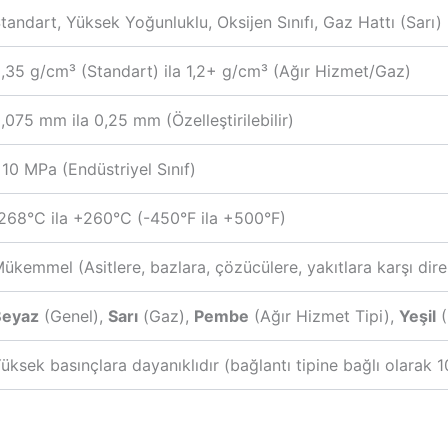
tandart, Yüksek Yoğunluklu, Oksijen Sınıfı, Gaz Hattı (Sarı)
,35 g/cm³ (Standart) ila 1,2+ g/cm³ (Ağır Hizmet/Gaz)
,075 mm ila 0,25 mm (Özelleştirilebilir)
10 MPa (Endüstriyel Sınıf)
268°C ila +260°C (-450°F ila +500°F)
ükemmel (Asitlere, bazlara, çözücülere, yakıtlara karşı dire
Beyaz
(Genel),
Sarı
(Gaz),
Pembe
(Ağır Hizmet Tipi),
Yeşil
(
üksek basınçlara dayanıklıdır (bağlantı tipine bağlı olarak 