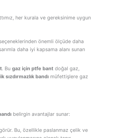
attımız, her kurala ve gereksinime uygun
seçeneklerinden önemli ölçüde daha
 sarımla daha iyi kapsama alanı sunan
t
. Bu
gaz için ptfe bant
doğal gaz,
plik sızdırmazlık bandı
müfettişlere gaz
 bandı
belirgin avantajlar sunar:
 görür. Bu, özellikle paslanmaz çelik ve
ork uygulanmasına olanak tanır.