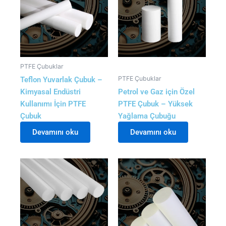
PTFE Çubuklar
PTFE Çubuklar
Teflon Yuvarlak Çubuk –
Kimyasal Endüstri
Petrol ve Gaz için Özel
Kullanımı İçin PTFE
PTFE Çubuk – Yüksek
Çubuk
Yağlama Çubuğu
Devamını oku
Devamını oku