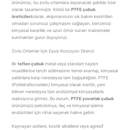
ürünümüz, bu zorlu ortamlara dayanacak şekilde özel
olarak tasarlanmıştır. Köklü bir
PTFE çubuk
üreticileri
olarak, ekipmanınızın sık bakım kesintileri
olmadan sorunsuz çalışmasını sağlayan, benzersiz
kimyasal kararlılık ve uzun ömür sunan malzemeler
sunmaktan gurur duyuyoruz.
Zorlu Ortamlar İçin Eşsiz Korozyon Direnci
Bir
teflon çubuk
metal veya standart naylon
muadillerine tercih edilmesinin temel avantajı, kimyasal
saldırılara karşı neredeyse tam bağışıklığıdır. PTFE
(Politetrafloroetilen) kimyasal olarak inerttir, yani
bilinen neredeyse tüm endüstriyel kimyasallarla
reaksiyona girmez. Bu durum,
PTFE yuvarlak çubuk
ürünümüzü petrokimya, ilaç ve kimyasal işleme
endüstrileri için nihai seçenek haline getirir.
Kaynayan asitlere, kostik alkalilere veya agresif