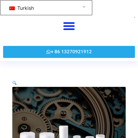
跳
Turkish
至
内
容
+ 86 13270921912
🔍