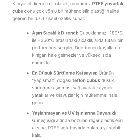
Kimyasal dirence ek olarak, ürünümüz
PTFE yuvarlak
çubuk
onu çok yönlü bir mühendislik plastiği haline
getiren bir dizi fiziksel özellik sunar:
Aşırı Sıcaklık Direnci:
Çubuklarımız -180°C
ile +260°C arasındaki sıcaklıklarda tutarlı bir
performans sergiler. Dondurucu koşullarda
kırılgan hale gelmezler ve yüksek ısıda
erimezler.
En Düşük Sürtünme Katsayısı:
Ürünün
“yapışmaz” doğası
teflon çubuk
düşük
sürtünme aşınması sağlayarak kaymalı
yataklar ve kılavuzlar için mükemmel hale
getirir.
Yaşlanmayan ve UV Işınlarına Dayanıklı:
Güneş ışığı altında bozulan diğer plastiklerin
aksine, PTFE açık havada onlarca yıl stabil
kalır.