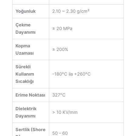
Yoğunluk
2.10 ~ 2.30 g/cm³
Çekme
≥ 20 MPa
Dayanımı
Kopma
≥ 200%
Uzaması
Sürekli
Kullanım
-180°C ila +260°C
Sıcaklığı
Erime Noktası
327°C
Dielektrik
> 10 KV/mm
Dayanımı
Sertlik (Shore
50 – 60