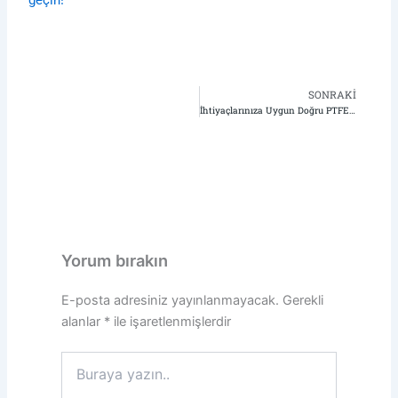
SONRAKI
So
İhtiyaçlarınıza Uygun Doğru PTFE Hortumu Nasıl Seçersiniz?
Yorum bırakın
E-posta adresiniz yayınlanmayacak.
Gerekli
alanlar
*
ile işaretlenmişlerdir
Buraya
yazın..