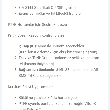
3-A Sıhhi Sertifikalı CIP/SIP işlemleri
Esansiyel yağlar ve tat bileşiği transferi
PTFE Hortumlar için Seçim Kılavuzu
Kritik Spesifikasyon Kontrol Listesi
İç Çap (ID)
: 6mm ila 150mm seçenekleri
(türbülansı önlemek için akış hızlarını eşleştirin)
Takviye Türü
: Örgülü paslanmaz çelik vs. helezon
tel (basınç ihtiyaçları)
Bağlantıları Sonlandır
: 316L SS malzemelerle DIN,
SMS, Tri-Clamp seçenekleri
Kurulum En İyi Uygulamaları
Bükülme yarıçapı ≥ 1,5x hortum çapı
PTFE uyumlu contalar kullanın (örneğin, Viton®
veya Kalrez®)