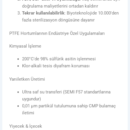
doğrulama maliyetlerini ortadan kaldırır
Tekrar kullanılabilirlik
: Biyoteknolojide 10.000'den
fazla sterilizasyon döngüsüne dayanır
PTFE Hortumlarının Endüstriye Özel Uygulamaları
Kimyasal İşleme
200°C'de 98% sülfürik asitin işlenmesi
Klor-alkali tesis diyafram koruması
Yarıiletken Üretimi
Ultra saf su transferi (SEMI F57 standartlarına
uygundur)
0,01 μm partikül tutulumuna sahip CMP bulamaç
iletimi
Yiyecek & İçecek