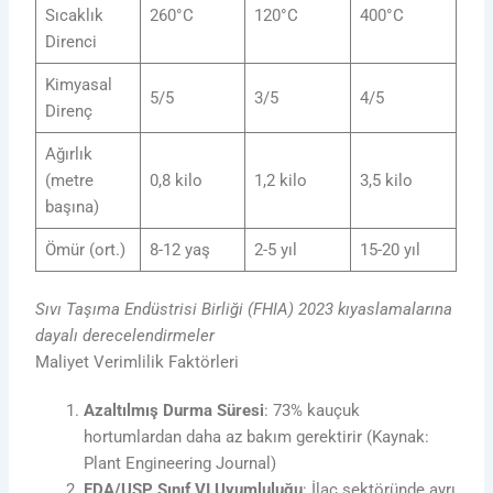
Sıcaklık
260°C
120°C
400°C
Direnci
Kimyasal
5/5
3/5
4/5
Direnç
Ağırlık
(metre
0,8 kilo
1,2 kilo
3,5 kilo
başına)
Ömür (ort.)
8-12 yaş
2-5 yıl
15-20 yıl
Sıvı Taşıma Endüstrisi Birliği (FHIA) 2023 kıyaslamalarına
dayalı derecelendirmeler
Maliyet Verimlilik Faktörleri
Azaltılmış Durma Süresi
: 73% kauçuk
hortumlardan daha az bakım gerektirir (Kaynak:
Plant Engineering Journal)
FDA/USP Sınıf VI Uyumluluğu
: İlaç sektöründe ayrı