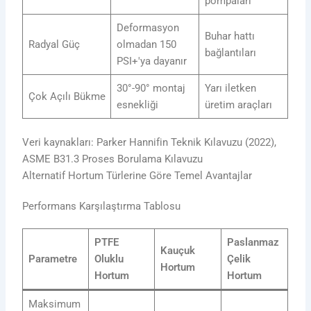
pompaları
Deformasyon
Buhar hattı
Radyal Güç
olmadan 150
bağlantıları
PSI+'ya dayanır
30°-90° montaj
Yarı iletken
Çok Açılı Bükme
esnekliği
üretim araçları
Veri kaynakları: Parker Hannifin Teknik Kılavuzu (2022),
ASME B31.3 Proses Borulama Kılavuzu
Alternatif Hortum Türlerine Göre Temel Avantajlar
Performans Karşılaştırma Tablosu
PTFE
Paslanmaz
Kauçuk
Parametre
Oluklu
Çelik
Hortum
Hortum
Hortum
Maksimum