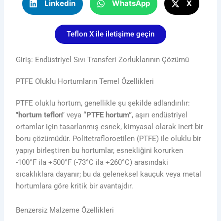
Linkedin
WhatsApp
X
Teflon X ile iletişime geçin
Giriş: Endüstriyel Sıvı Transferi Zorluklarının Çözümü
PTFE Oluklu Hortumların Temel Özellikleri
PTFE oluklu hortum, genellikle şu şekilde adlandırılır:
"hortum teflon"
veya
“PTFE hortum”
, aşırı endüstriyel
ortamlar için tasarlanmış esnek, kimyasal olarak inert bir
boru çözümüdür. Politetrafloroetilen (PTFE) ile oluklu bir
yapıyı birleştiren bu hortumlar, esnekliğini korurken
-100°F ila +500°F (-73°C ila +260°C) arasındaki
sıcaklıklara dayanır; bu da geleneksel kauçuk veya metal
hortumlara göre kritik bir avantajdır.
Benzersiz Malzeme Özellikleri