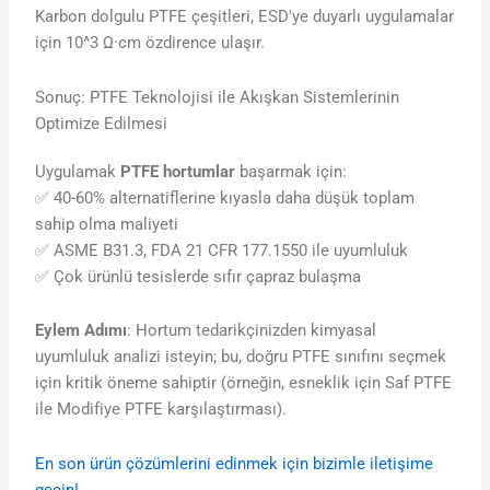
Karbon dolgulu PTFE çeşitleri, ESD'ye duyarlı uygulamalar
için 10^3 Ω·cm özdirence ulaşır.
Sonuç: PTFE Teknolojisi ile Akışkan Sistemlerinin
Optimize Edilmesi
Uygulamak
PTFE hortumlar
başarmak için:
✅ 40-60% alternatiflerine kıyasla daha düşük toplam
sahip olma maliyeti
✅ ASME B31.3, FDA 21 CFR 177.1550 ile uyumluluk
✅ Çok ürünlü tesislerde sıfır çapraz bulaşma
Eylem Adımı
: Hortum tedarikçinizden kimyasal
uyumluluk analizi isteyin; bu, doğru PTFE sınıfını seçmek
için kritik öneme sahiptir (örneğin, esneklik için Saf PTFE
ile Modifiye PTFE karşılaştırması).
En son ürün çözümlerini edinmek için bizimle iletişime
geçin!