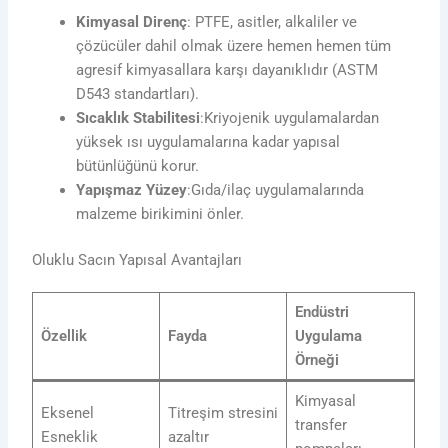
Kimyasal Direnç
: PTFE, asitler, alkaliler ve
çözücüler dahil olmak üzere hemen hemen tüm
agresif kimyasallara karşı dayanıklıdır (ASTM
D543 standartları).
Sıcaklık Stabilitesi
:Kriyojenik uygulamalardan
yüksek ısı uygulamalarına kadar yapısal
bütünlüğünü korur.
Yapışmaz Yüzey
:Gıda/ilaç uygulamalarında
malzeme birikimini önler.
Oluklu Sacın Yapısal Avantajları
Endüstri
Özellik
Fayda
Uygulama
Örneği
Kimyasal
Eksenel
Titreşim stresini
transfer
Esneklik
azaltır