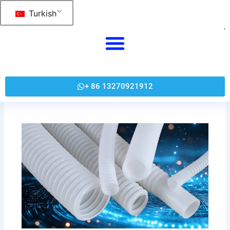
跳
Turkish
至
内
容
+ 86 13270921912