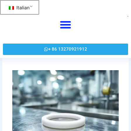
跳
Italian
至
内
容
+ 86 13270921912