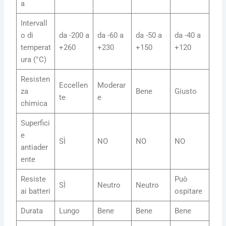
a
Intervall
o di
da -200 a
da -60 a
da -50 a
da -40 a
temperat
+260
+230
+150
+120
ura (°C)
Resisten
Eccellen
Moderar
za
Bene
Giusto
te
e
chimica
Superfici
e
SÌ
NO
NO
NO
antiader
ente
Resiste
Può
SÌ
Neutro
Neutro
ai batteri
ospitare
Durata
Lungo
Bene
Bene
Bene