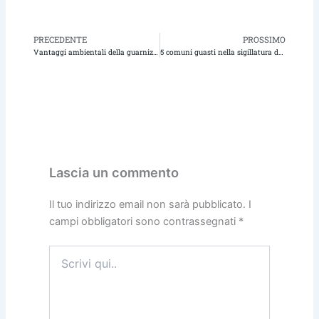
PRECEDENTE
PROSSIMO
Precedente
Pr
Vantaggi ambientali della guarnizione O-ring in PTFE rispetto ai materiali tradizionali
5 comuni guasti nella sigillatura dei tubi e come il nastro PTFE ad alta densità può prevenirli
Lascia un commento
Il tuo indirizzo email non sarà pubblicato.
I
campi obbligatori sono contrassegnati
*
Scrivi
qui..