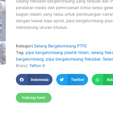
Selang fleksibel bergelombang yang terbuat dari 
peralatan medis dan pemrosesan kimia tanpa gese
bagian dalam yang halus untuk pembuangan cairan
dengan kawat baja spiral, pipa bergelombang plast
mendukung ukuran khusus.
Kategori
Selang Bergelombang PTFE
Tag:
pipa bergelombang plastik hitam
,
selang fle
bergelombang
,
pipa bergelombang fleksibel
,
Sela
Brand:
Teflon X
Indonesia
Twitter
Ad
Hubungi kami