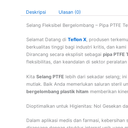
Deskripsi
Ulasan (0)
Selang Fleksibel Bergelombang – Pipa PTFE T
Selamat Datang di
Teflon X
, produsen terkemu
berkualitas tinggi bagi industri kritis, dan 
Dirancang secara eksplisit sebagai
pipa PTFE 
fleksibilitas, dan keandalan di sektor peralat
Kita
Selang PTFE
lebih dari sekadar selang; i
mutlak. Baik Anda memerlukan saluran steril un
bergelombang plastik hitam
memberikan kinerj
Dioptimalkan untuk Higienitas: Nol Gesekan 
Dalam aplikasi medis dan farmasi, kebersihan 
dirancang dengan struktur internal unik yang me