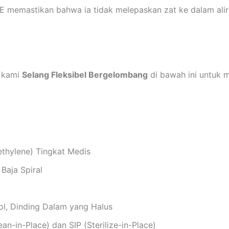
TFE memastikan bahwa ia tidak melepaskan zat ke dalam ali
k kami
Selang Fleksibel Bergelombang
di bawah ini untuk 
ethylene) Tingkat Medis
Baja Spiral
l, Dinding Dalam yang Halus
n-in-Place) dan SIP (Sterilize-in-Place)