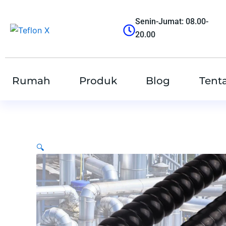
跳
至
Senin-Jumat: 08.00-
内
20.00
容
Rumah
Produk
Blog
Tent
🔍