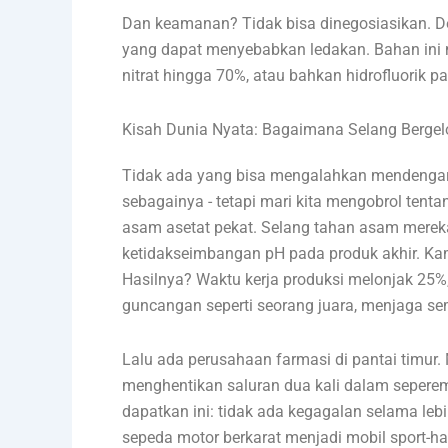
Dan keamanan? Tidak bisa dinegosiasikan. 
yang dapat menyebabkan ledakan. Bahan ini 
nitrat hingga 70%, atau bahkan hidrofluorik 
Kisah Dunia Nyata: Bagaimana Selang Berge
Tidak ada yang bisa mengalahkan mendengar 
sebagainya - tetapi mari kita mengobrol tent
asam asetat pekat. Selang tahan asam merek
ketidakseimbangan pH pada produk akhir. Ka
Hasilnya? Waktu kerja produksi melonjak 25%
guncangan seperti seorang juara, menjaga sem
Lalu ada perusahaan farmasi di pantai timur.
menghentikan saluran dua kali dalam seperem
dapatkan ini: tidak ada kegagalan selama leb
sepeda motor berkarat menjadi mobil sport-hal