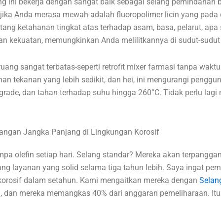
ang ini bekerja dengan sangat baik sebagai selang pemindaha
 jika Anda merasa mewah-adalah fluoropolimer licin yang pad
ntang ketahanan tingkat atas terhadap asam, basa, pelarut, apa
an kekuatan, memungkinkan Anda melilitkannya di sudut-sudut s
ng sangat terbatas-seperti retrofit mixer farmasi tanpa wakt
unan tekanan yang lebih sedikit, dan hei, ini mengurangi penggu
rade, dan tahan terhadap suhu hingga 260°C. Tidak perlu lag
ngan Jangka Panjang di Lingkungan Korosif
mpa olefin setiap hari. Selang standar? Mereka akan terpangg
ng layanan yang solid selama tiga tahun lebih. Saya ingat pern
a korosif dalam setahun. Kami mengaitkan mereka dengan
Selan
abil, dan mereka memangkas 40% dari anggaran pemeliharaan. It