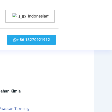
Indonesian
+ 86 13270921912
Bahan Kimia
awasan Teknologi