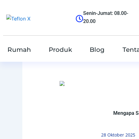
跳
至
Senin-Jumat: 08.00-
内
20.00
容
Rumah
Produk
Blog
Tent
Mengapa Se
28 Oktober 2025