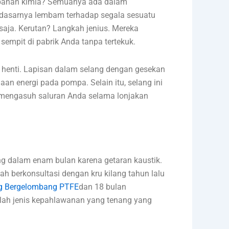
n bahan kimia? Semuanya ada dalam
a dasarnya lembam terhadap segala sesuatu
 saja. Kerutan? Langkah jenius. Mereka
empit di pabrik Anda tanpa tertekuk.
u henti. Lapisan dalam selang dengan gesekan
naan energi pada pompa. Selain itu, selang ini
i mengasuh saluran Anda selama lonjakan
ang dalam enam bulan karena getaran kaustik.
ah berkonsultasi dengan kru kilang tahun lalu
g Bergelombang PTFE
dan 18 bulan
ulah jenis kepahlawanan yang tenang yang