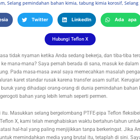
am
,
Selang pemindahan bahan kimia
,
tabung kimia korosif
,
Selang
esia
Twitter
LinkedIn
Ada apa
Hubungi Teflon X
 tidak nyaman ketika Anda sedang bekerja, dan tiba-tiba ter
 ke mana-mana? Saya pernah berada di sana, masuk ke dalam ai
 hitung. Pada masa-masa awal saya memecahkan masalah pengat
luran karet standar rusak karena transfer asam sulfat. Kerugia
 buruk yang dihadapi orang-orang di dunia pemindahan bahan ki
rogoti bahan yang lebih lemah seperti permen.
ti itu. Masukkan selang bergelombang PTFE-pipa Teflon fleks
 Teflon X, kami telah menghabiskan waktu bertahun-tahun untu
asi hal-hal yang paling menjijikkan tanpa berkeringat. Jika 
tuk memindahkan media yang brutal itu, tetaplah di sini. S