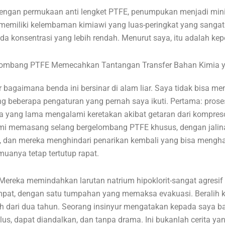
Dengan permukaan anti lengket PTFE, penumpukan menjadi mi
memiliki kelembaman kimiawi yang luas-peringkat yang sangat
pada konsentrasi yang lebih rendah. Menurut saya, itu adalah k
lombang PTFE Memecahkan Tantangan Transfer Bahan Kimia y
bagaimana benda ini bersinar di alam liar. Saya tidak bisa 
ang beberapa pengaturan yang pernah saya ikuti. Pertama: pro
a yang lama mengalami keretakan akibat getaran dari kompres
mi memasang selang bergelombang PTFE khusus, dengan jalinan
, dan mereka menghindari penarikan kembali yang bisa mengha
uanya tetap tertutup rapat.
 Mereka memindahkan larutan natrium hipoklorit-sangat agresif
pat, dengan satu tumpahan yang memaksa evakuasi. Beralih ke 
ih dari dua tahun. Seorang insinyur mengatakan kepada saya ba
us, dapat diandalkan, dan tanpa drama. Ini bukanlah cerita yang