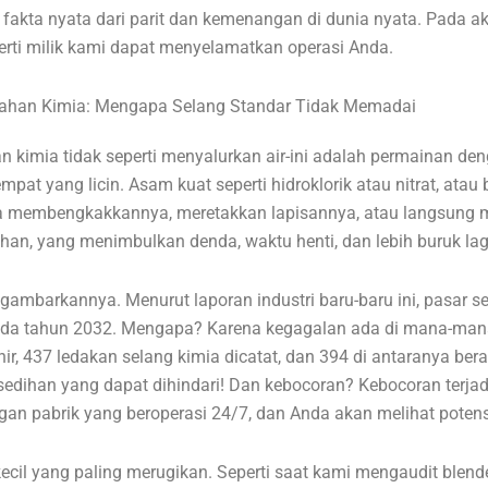
 fakta nyata dari parit dan kemenangan di dunia nyata. Pada a
perti milik kami dapat menyelamatkan operasi Anda.
 Bahan Kimia: Mengapa Selang Standar Tidak Memadai
n kimia tidak seperti menyalurkan air-ini adalah permainan deng
at yang licin. Asam kuat seperti hidroklorik atau nitrat, atau
ka membengkakkannya, meretakkan lapisannya, atau langsung 
 yang menimbulkan denda, waktu henti, dan lebih buruk lagi
barkannya. Menurut laporan industri baru-baru ini, pasar sela
ada tahun 2032. Mengapa? Karena kegagalan ada di mana-mana. A
khir, 437 ledakan selang kimia dicatat, dan 394 di antaranya be
esedihan yang dapat dihindari! Dan kebocoran? Kebocoran terjad
engan pabrik yang beroperasi 24/7, dan Anda akan melihat pot
 kecil yang paling merugikan. Seperti saat kami mengaudit bl