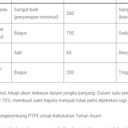
 ada
Sangat baik
Sang
260
(penyerapan minimal)
(ban
ak
Bagus
150
Sed
u)
Adil
60
Ren
m
Bagus
200
Ting
wal, tetapi akan terbayar dalam jangka panjang. Dalam satu p
70%, membuat sakit kepala menjadi tidak perlu dipikirkan lagi.
 Bergelombang PTFE untuk Kebutuhan Tahan Asam