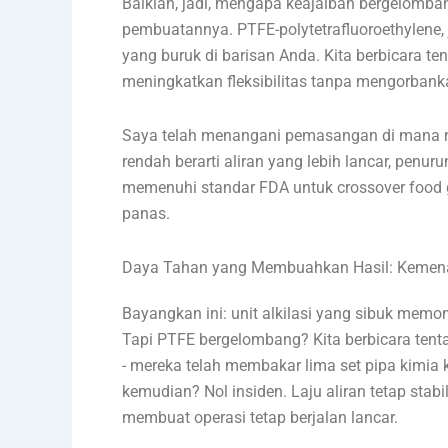
Baiklah, jadi, mengapa keajaiban bergelomb
pembuatannya. PTFE-polytetrafluoroethylene,
yang buruk di barisan Anda. Kita berbicara te
meningkatkan fleksibilitas tanpa mengorbank
Saya telah menangani pemasangan di mana rua
rendah berarti aliran yang lebih lancar, penur
memenuhi standar FDA untuk crossover food g
panas.
Daya Tahan yang Membuahkan Hasil: Kemena
Bayangkan ini: unit alkilasi yang sibuk memo
Tapi PTFE bergelombang? Kita berbicara tenta
- mereka telah membakar lima set pipa kimi
kemudian? Nol insiden. Laju aliran tetap st
membuat operasi tetap berjalan lancar.