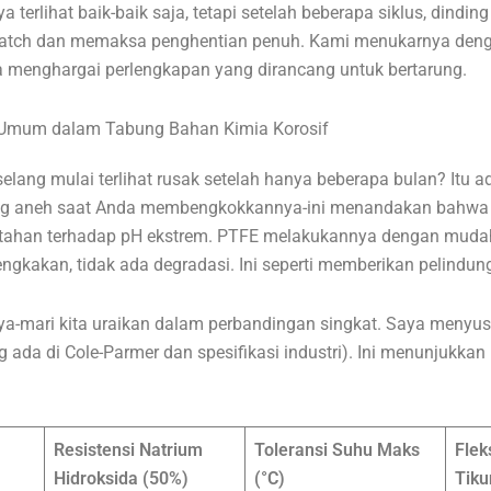
terlihat baik-baik saja, tetapi setelah beberapa siklus, dindi
atch dan memaksa penghentian penuh. Kami menukarnya dengan
a menghargai perlengkapan yang dirancang untuk bertarung.
 Umum dalam Tabung Bahan Kimia Korosif
ng mulai terlihat rusak setelah hanya beberapa bulan? Itu a
ang aneh saat Anda membengkokkannya-ini menandakan bahwa b
tahan terhadap pH ekstrem. PTFE melakukannya dengan mudah
ngkakan, tidak ada degradasi. Ini seperti memberikan pelindun
a-mari kita uraikan dalam perbandingan singkat. Saya menyusun
ng ada di Cole-Parmer dan spesifikasi industri). Ini menunjukk
Resistensi Natrium
Toleransi Suhu Maks
Fleks
Hidroksida (50%)
(°C)
Tiku