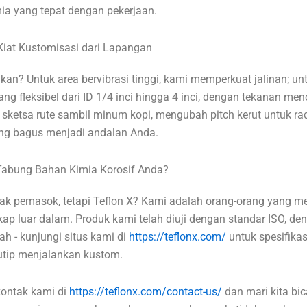
ia yang tepat dengan pekerjaan.
iat Kustomisasi dari Lapangan
ukan? Untuk area bervibrasi tinggi, kami memperkuat jalinan; u
ang fleksibel dari ID 1/4 inci hingga 4 inci, dengan tekanan me
ketsa rute sambil minum kopi, mengubah pitch kerut untuk rad
ang bagus menjadi andalan Anda.
Tabung Bahan Kimia Korosif Anda?
ak pemasok, tetapi Teflon X? Kami adalah orang-orang yang me
kap luar dalam. Produk kami telah diuji dengan standar ISO, d
h - kunjungi situs kami di
https://teflonx.com/
untuk spesifikas
utip menjalankan kustom.
kontak kami di
https://teflonx.com/contact-us/
dan mari kita bi