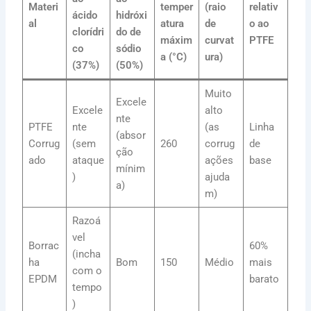
Materi
temper
(raio
relativ
ácido
hidróxi
al
atura
de
o ao
clorídri
do de
máxim
curvat
PTFE
co
sódio
a (°C)
ura)
(37%)
(50%)
Muito
Excele
Excele
alto
nte
PTFE
nte
(as
Linha
(absor
Corrug
(sem
260
corrug
de
ção
ado
ataque
ações
base
mínim
)
ajuda
a)
m)
Razoá
vel
Borrac
60%
(incha
ha
Bom
150
Médio
mais
com o
EPDM
barato
tempo
)