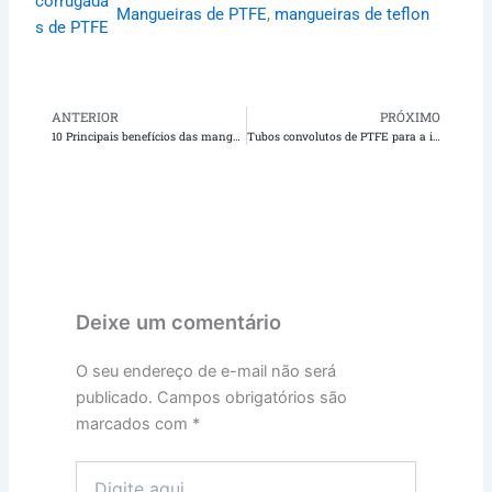
corrugada
Mangueiras de PTFE
, 
mangueiras de teflon
s de PTFE
ANTERIOR
PRÓXIMO
Anterior
Pr
10 Principais benefícios das mangueiras corrugadas de PTFE para resistência química e necessidades de alta temperatura | Teflon X
Tubos convolutos de PTFE para a indústria farmacêutica e biotecnológica: Conformidade com a USP Classe VI e benefícios | Teflon X
Deixe um comentário
O seu endereço de e-mail não será
publicado.
Campos obrigatórios são
marcados com
*
Digite