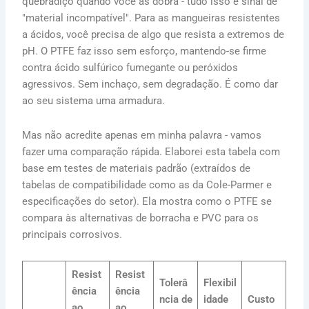
quebradiço quando você as dobra - tudo isso é sinal de
"material incompatível". Para as mangueiras resistentes
a ácidos, você precisa de algo que resista a extremos de
pH. O PTFE faz isso sem esforço, mantendo-se firme
contra ácido sulfúrico fumegante ou peróxidos
agressivos. Sem inchaço, sem degradação. É como dar
ao seu sistema uma armadura.
Mas não acredite apenas em minha palavra - vamos
fazer uma comparação rápida. Elaborei esta tabela com
base em testes de materiais padrão (extraídos de
tabelas de compatibilidade como as da Cole-Parmer e
especificações do setor). Ela mostra como o PTFE se
compara às alternativas de borracha e PVC para os
principais corrosivos.
Resist
Resist
Tolerâ
Flexibil
ência
ência
ncia de
idade
Custo
ao
ao