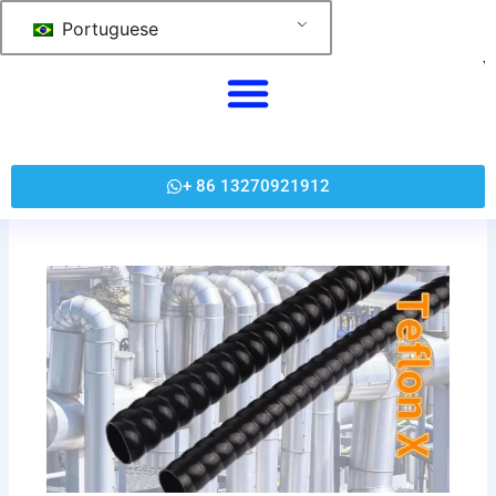
跳
Portuguese
至
内
容
+ 86 13270921912